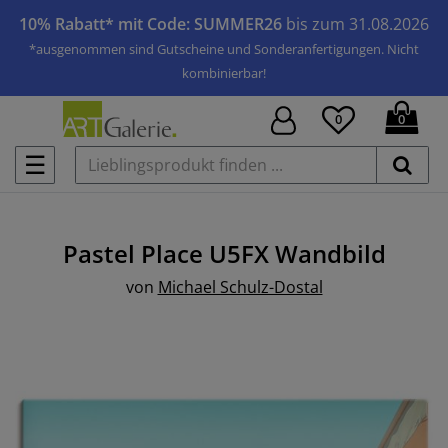
10% Rabatt* mit Code: SUMMER26
bis zum 31.08.2026
*ausgenommen sind Gutscheine und Sonderanfertigungen. Nicht
kombinierbar!
0
0
☰
Pastel Place U5FX
Wandbild
von
Michael Schulz-Dostal