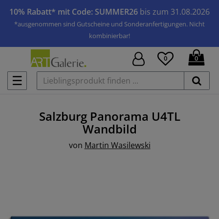
10% Rabatt* mit Code: SUMMER26
bis zum 31.08.2026
*ausgenommen sind Gutscheine und Sonderanfertigungen. Nicht
kombinierbar!
0
0
☰
Salzburg Panorama U4TL
Wandbild
von
Martin Wasilewski