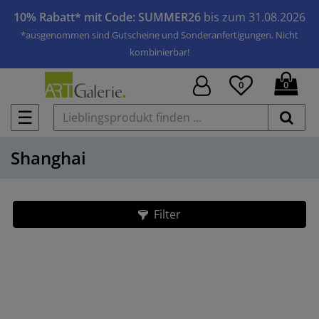
10% Rabatt* mit Code: SUMMER26
bis zum 31.08.2026
*ausgenommen sind Gutscheine und Sonderanfertigungen. Nicht
kombinierbar!
0
0
☰
Shanghai
Filter