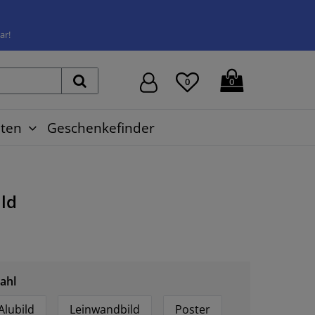
ar!
0
0
ten
Geschenkefinder
ld
ahl
Alubild
Leinwandbild
Poster