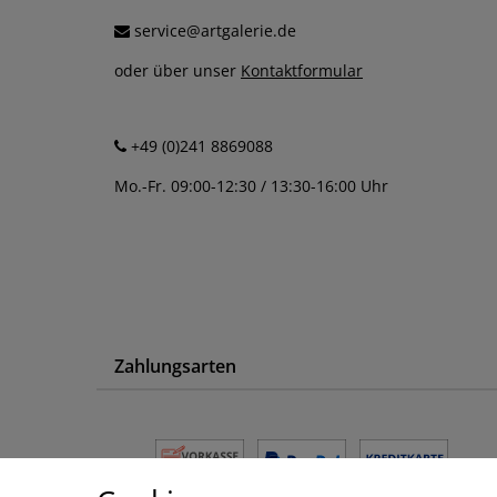
service@artgalerie.de
oder über unser
Kontaktformular
+49 (0)241 8869088
Mo.-Fr. 09:00-12:30 / 13:30-16:00 Uhr
Zahlungsarten