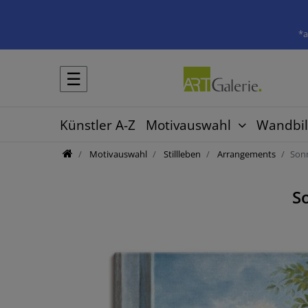
*a
☰
Künstler A-Z
Motivauswahl
Wandbil
Motivauswahl
Stillleben
Arrangements
Son
S