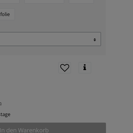
folie
n
tstage
In den Warenkorb