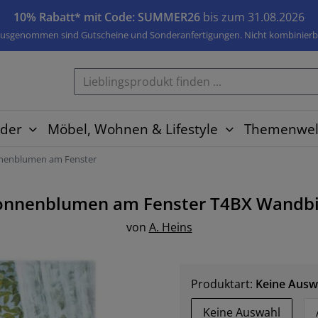
10% Rabatt* mit Code: SUMMER26
bis zum 31.08.2026
usgenommen sind Gutscheine und Sonderanfertigungen. Nicht kombinierb
der
Möbel, Wohnen & Lifestyle
Themenwel
nenblumen am Fenster
onnenblumen am Fenster T4BX
Wandbi
von
A. Heins
Produktart:
Keine Ausw
Keine Auswahl