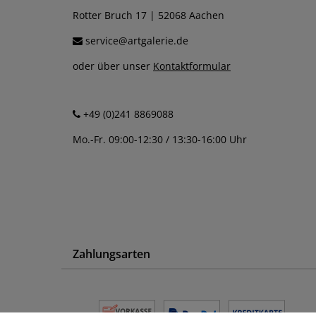
Rotter Bruch 17 | 52068 Aachen
service@artgalerie.de
oder über unser
Kontaktformular
+49 (0)241 8869088
Mo.-Fr. 09:00-12:30 / 13:30-16:00 Uhr
Zahlungsarten