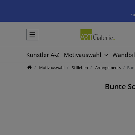
*a
☰
Künstler A-Z
Motivauswahl
Wandbil
Motivauswahl
Stillleben
Arrangements
Bun
Bunte S