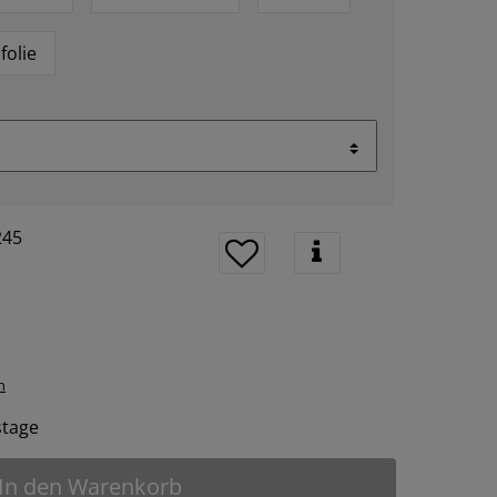
folie
245
n
tstage
In den Warenkorb