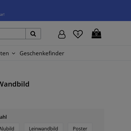
ar!
0
0
ten
Geschenkefinder
Wandbild
ahl
Alubild
Leinwandbild
Poster