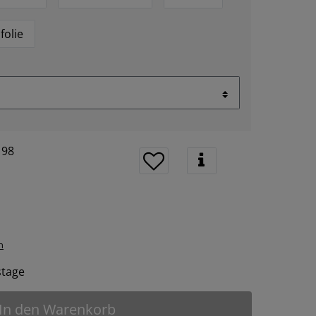
folie
198
n
tstage
In den Warenkorb