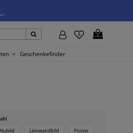
ar!
0
0
ten
Geschenkefinder
ahl
Alubild
Leinwandbild
Poster