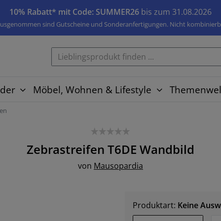
10% Rabatt* mit Code: SUMMER26
bis zum 31.08.2026
usgenommen sind Gutscheine und Sonderanfertigungen. Nicht kombinierb
der
Möbel, Wohnen & Lifestyle
Themenwel
fen
Zebrastreifen T6DE
Wandbild
von
Mausopardia
Produktart:
Keine Ausw