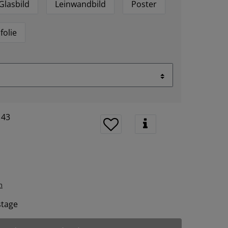
Glasbild
Leinwandbild
Poster
folie
143
n
tstage