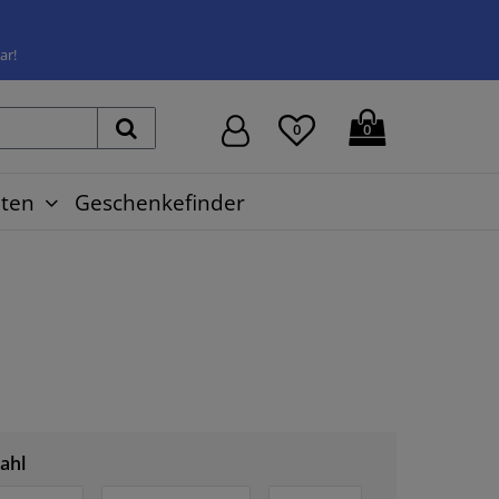
ar!
0
0
ten
Geschenkefinder
ahl