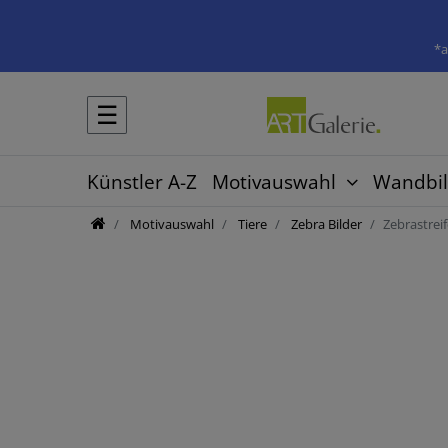
*a
☰
Künstler A-Z
Motivauswahl
Wandbil
Motivauswahl
Tiere
Zebra Bilder
Zebrastrei