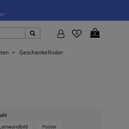
ar!
0
0
ten
Geschenkefinder
ahl
Leinwandbild
Poster