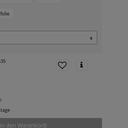
folie
535
n
tstage
In den Warenkorb