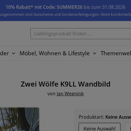
10% Rabatt* mit Code: SUMMER26
bis zum 31.08.2026
usgenommen sind Gutscheine und Sonderanfertigungen. Nicht kombinierb
der
Möbel, Wohnen & Lifestyle
Themenwel
Zwei Wölfe K9LL
Wandbild
von
Jan Weenink
Produktart:
Keine Ausw
Keine Auswahl