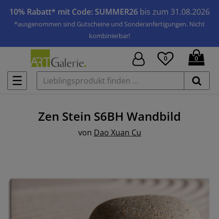
10% Rabatt* mit Code: SUMMER26
bis zum 31.08.2026
*ausgenommen sind Gutscheine und Sonderanfertigungen. Nicht
kombinierbar!
0
0
☰
Zen Stein S6BH
Wandbild
von
Dao Xuan Cu