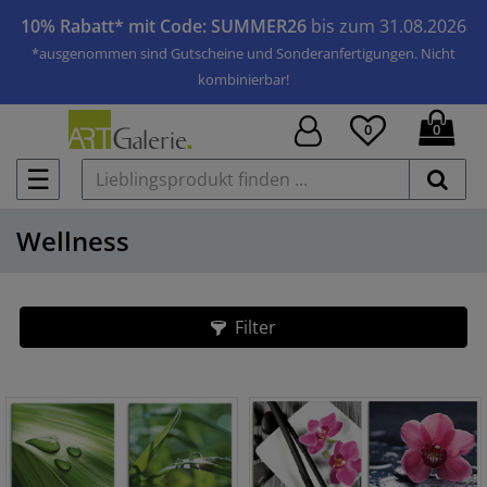
10% Rabatt* mit Code: SUMMER26
bis zum 31.08.2026
*ausgenommen sind Gutscheine und Sonderanfertigungen. Nicht
kombinierbar!
0
0
☰
Wellness
Filter