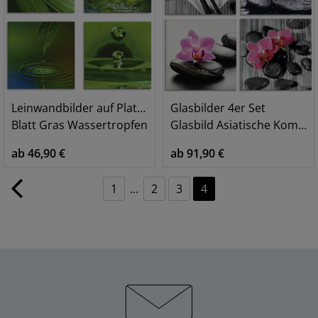
Leinwandbilder auf Platte, Set
Glasbilder 4er Set
Blatt Gras Wassertropfen
Glasbild Asiatische Komposition Orchidee Zen
ab 46,90 €
ab 91,90 €
1
...
2
3
4