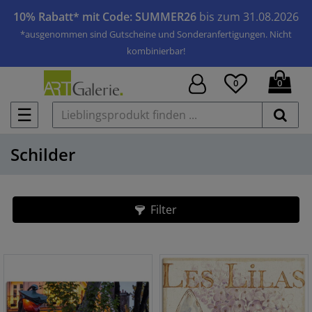
10% Rabatt* mit Code: SUMMER26
bis zum 31.08.2026
*ausgenommen sind Gutscheine und Sonderanfertigungen. Nicht
kombinierbar!
0
0
☰
Schilder
Filter