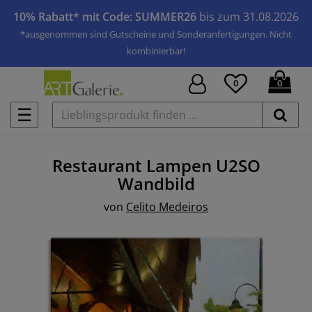
10% Rabatt* mit Code: SUMMER26
bis zum 31.08.2026
*ausgenommen sind Gutscheine und Sonderanfertigungen. Nicht
kombinierbar!
0
0
☰
Restaurant Lampen U2SO
Wandbild
von
Celito Medeiros