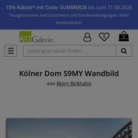
10% Rabatt* mit Code: SUMMER26
bis zum 31.08.2026
*ausgenommen sind Gutscheine und Sonderanfertigungen. Nicht
kombinierbar!
0
0
☰
Kölner Dom S9MY
Wandbild
von
Björn Birkhahn