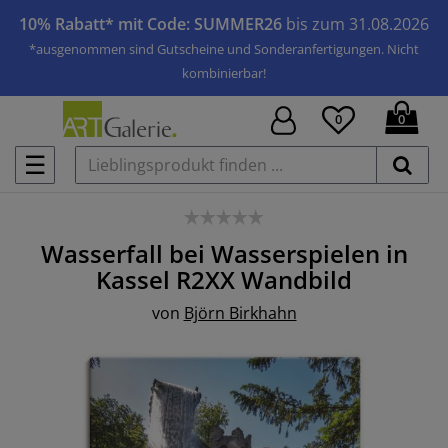
10% Rabatt* mit Code: SUMMER26
bis zum 31.08.2026
*ausgenommen sind Gutscheine und Sonderanfertigungen. Nicht
kombinierbar!
0
0
☰
Wasserfall bei Wasserspielen in
Kassel R2XX
Wandbild
von
Björn Birkhahn