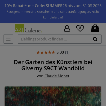
10% Rabatt* mit Code: SUMMER26
bis zum 31.08.2026
*ausgenommen sind Gutscheine und Sonderanfertigungen. Nicht
kombinierbar!
0
0
☰
Der Garten des Künstlers bei
Giverny S9CT
Wandbild
von
Claude Monet