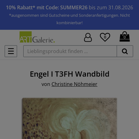
10% Rabatt* mit Code: SUMMER26
bis zum 31.08.2026
*ausgenommen sind Gutscheine und Sonderanfertigungen. Nicht
kombinierbar!
0
0
☰
Engel I T3FH
Wandbild
von
Christine Nöhmeier