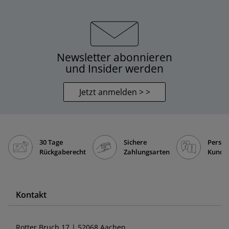
Newsletter abonnieren
und Insider werden
Jetzt anmelden > >
30 Tage
Sichere
Persön
Rückgaberecht
Zahlungsarten
Kunde
Kontakt
Rotter Bruch 17 | 52068 Aachen