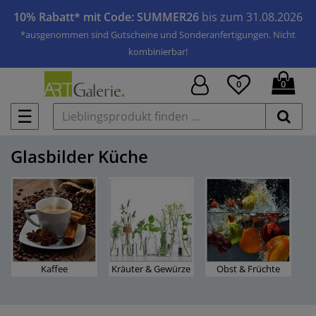
10% Rabatt* mit Code: SUMMER26
bis zum 31.08.2026
*ausgenommen sind Gutscheine und Sonderanfertigungen. Nicht
kombinierbar!
0
0
☰
Glasbilder Küche
Kaffee
Kräuter & Gewürze
Obst & Früchte