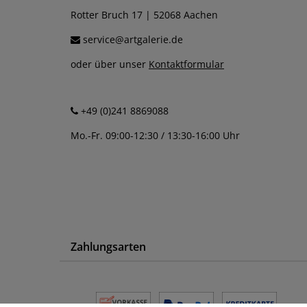
Rotter Bruch 17 | 52068 Aachen
service@artgalerie.de
oder über unser
Kontaktformular
+49 (0)241 8869088
Mo.-Fr. 09:00-12:30 / 13:30-16:00 Uhr
Zahlungsarten