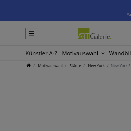
*a
☰
Künstler A-Z
Motivauswahl
Wandbil
Motivauswahl
Städte
New York
New York S