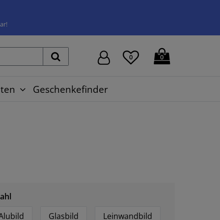
ar!
0
0
ten
Geschenkefinder
ahl
Alubild
Glasbild
Leinwandbild