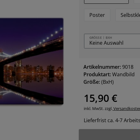
Poster
Selbstk
GRÖSSE | BXH
Artikelnummer:
9018
Produktart:
Wandbild
Größe:
(BxH)
15,90 €
inkl. MwSt. zzgl.
Versandkoste
Lieferfrist ca. 4-7 Arbei