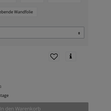
lebende Wandfolie
n
tstage
In den Warenkorb