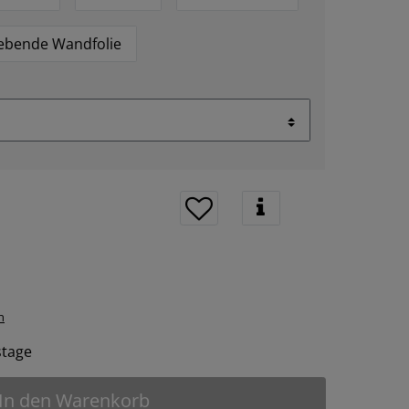
lebende Wandfolie
n
tstage
In den Warenkorb