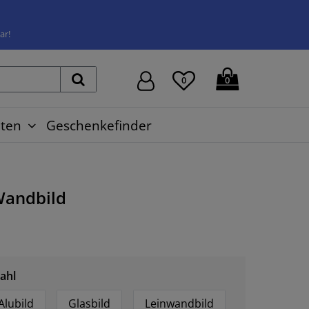
ar!
0
0
ten
Geschenkefinder
andbild
ahl
Alubild
Glasbild
Leinwandbild