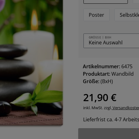
Poster
Selbstk
GRÖSSE | BXH
Artikelnummer:
6475
Produktart:
Wandbild
Größe:
(BxH)
21,90 €
inkl. MwSt. zzgl.
Versandkoste
Lieferfrist ca. 4-7 Arbei