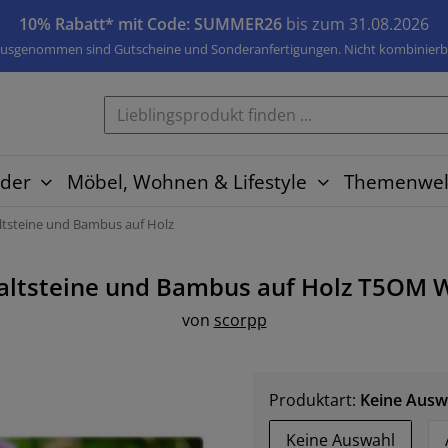
10% Rabatt* mit Code: SUMMER26
bis zum 31.08.2026
usgenommen sind Gutscheine und Sonderanfertigungen. Nicht kombinierb
der
Möbel, Wohnen & Lifestyle
Themenwel
ltsteine und Bambus auf Holz
altsteine und Bambus auf Holz T5OM
W
von
scorpp
Produktart:
Keine Ausw
Keine Auswahl