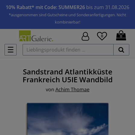
10% Rabatt* mit Code: SUMMER26
bis zum 31.08.2026
*ausgenommen sind Gutscheine und Sonderanfertigungen. Nicht
kombinierbar!
0
0
☰
Sandstrand Atlantikküste
Frankreich U5IE
Wandbild
von
Achim Thomae