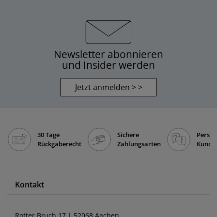
Newsletter abonnieren
und Insider werden
Jetzt anmelden > >
30 Tage
Sichere
Persön
Rückgaberecht
Zahlungsarten
Kunde
Kontakt
Rotter Bruch 17 | 52068 Aachen