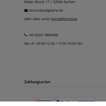
Rotter Bruch 17 | 52068 Aachen
service@artgalerie.de
oder über unser
Kontaktformular
+49 (0)241 8869088
Mo.-Fr. 09:00-12:30 / 13:30-16:00 Uhr
Zahlungsarten