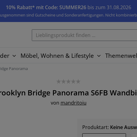
10% Rabatt* mit Code: SUMMER26
bis zum 31.08.2026
usgenommen sind Gutscheine und Sonderanfertigungen. Nicht kombinierb
der
Möbel, Wohnen & Lifestyle
Themenwel
ridge Panorama
rooklyn Bridge Panorama S6FB
Wandbi
von
mandritoiu
Produktart:
Keine Ausw