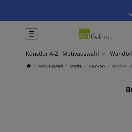
*a
☰
Künstler A-Z
Motivauswahl
Wandbil
Motivauswahl
Städte
New York
Brooklyn B
B