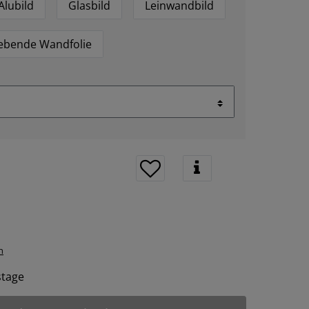
Alubild
Glasbild
Leinwandbild
lebende Wandfolie
n
tstage