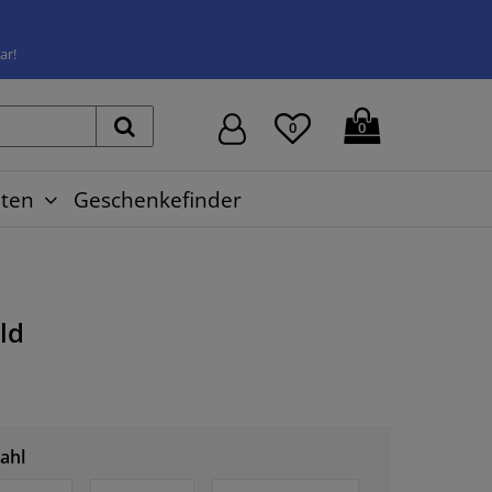
ar!
0
0
ten
Geschenkefinder
ld
ahl