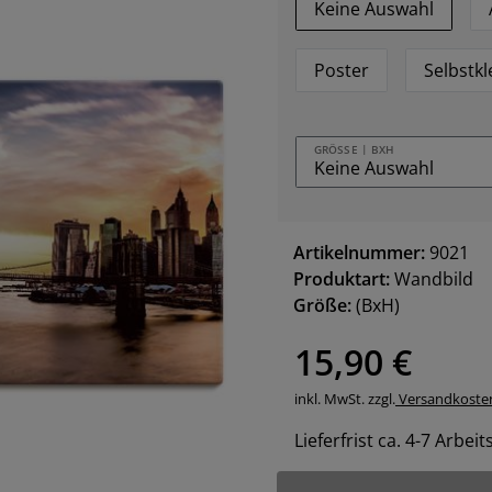
Keine Auswahl
Poster
Selbstk
GRÖSSE | BXH
Artikelnummer:
9021
Produktart:
Wandbild
Größe:
(BxH)
15,90 €
inkl. MwSt. zzgl.
Versandkoste
Lieferfrist ca. 4-7 Arbei