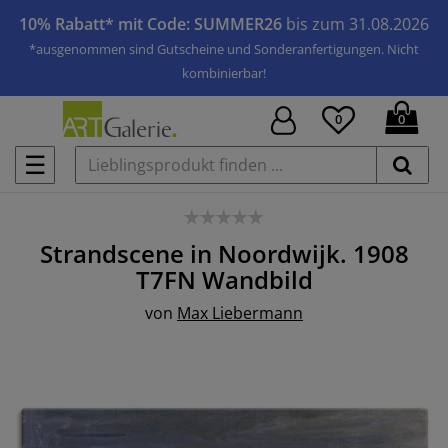
10% Rabatt* mit Code: SUMMER26
bis zum 31.08.2026
*ausgenommen sind Gutscheine und Sonderanfertigungen. Nicht
kombinierbar!
0
0
☰
Strandscene in Noordwijk. 1908
T7FN
Wandbild
von
Max Liebermann