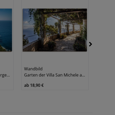
Wandbild
Wandbi
lorca
Garten der Villa San Michele auf Capri
Herrenhaus
ab 18,90 €
ab 18,90