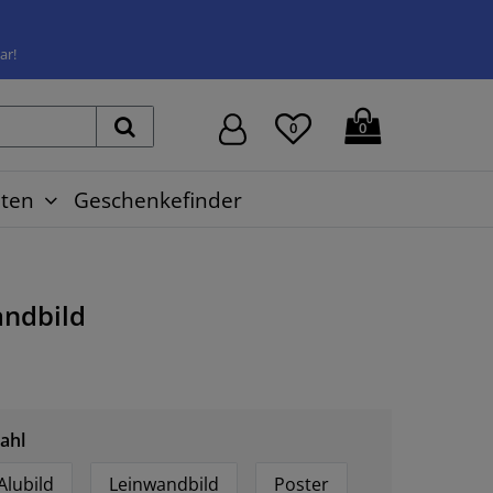
ar!
0
0
ten
Geschenkefinder
ndbild
ahl
Alubild
Leinwandbild
Poster