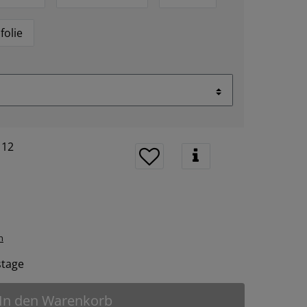
folie
112
n
tstage
In den Warenkorb