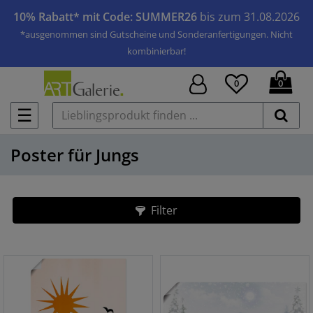
10% Rabatt* mit Code: SUMMER26
bis zum 31.08.2026
*ausgenommen sind Gutscheine und Sonderanfertigungen. Nicht
kombinierbar!
0
0
☰
Poster für Jungs
Filter