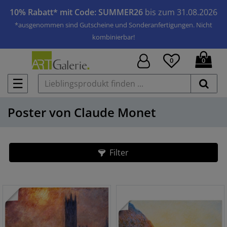
10% Rabatt* mit Code: SUMMER26
bis zum 31.08.2026
*ausgenommen sind Gutscheine und Sonderanfertigungen. Nicht
kombinierbar!
0
0
☰
Poster von Claude Monet
Filter