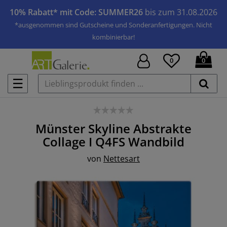
10% Rabatt* mit Code: SUMMER26
bis zum 31.08.2026
*ausgenommen sind Gutscheine und Sonderanfertigungen. Nicht
kombinierbar!
0
0
☰
Münster Skyline Abstrakte
Collage I Q4FS
Wandbild
von
Nettesart