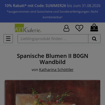
10% Rabatt* mit Code: SUMMER26
bis zum 31.08.2026
*ausgenommen sind Gutscheine und Sonderanfertigungen. Nicht
kombinierbar!
0
0
☰
Spanische Blumen II B0GN
Wandbild
von
Katharina Schöttler