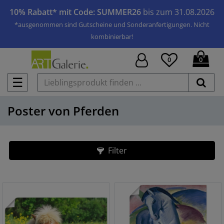
10% Rabatt* mit Code: SUMMER26
bis zum 31.08.2026
*ausgenommen sind Gutscheine und Sonderanfertigungen. Nicht
kombinierbar!
0
0
☰
Poster von Pferden
Filter