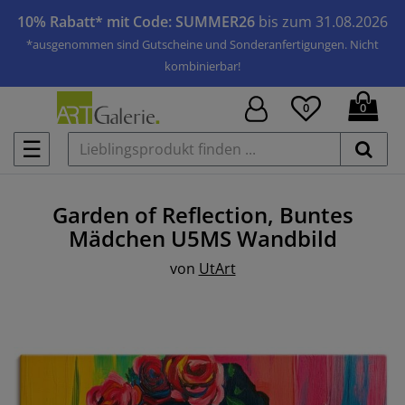
10% Rabatt* mit Code: SUMMER26
bis zum 31.08.2026
*ausgenommen sind Gutscheine und Sonderanfertigungen. Nicht
kombinierbar!
0
0
☰
Garden of Reflection, Buntes
Mädchen U5MS
Wandbild
von
UtArt