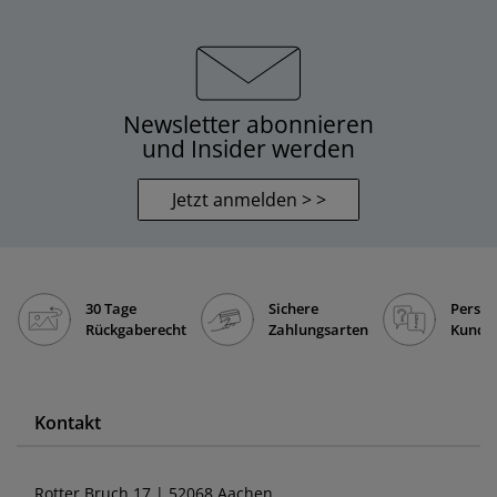
Newsletter abonnieren
und Insider werden
Jetzt anmelden > >
30 Tage
Sichere
Persön
Rückgaberecht
Zahlungsarten
Kunde
Kontakt
Rotter Bruch 17 | 52068 Aachen