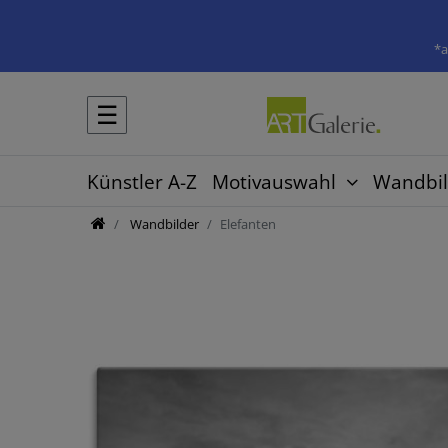
*a
☰
Künstler A-Z
Motivauswahl
Wandbil
Wandbilder
Elefanten