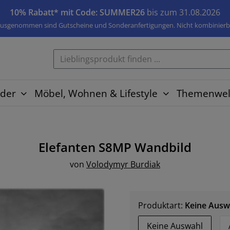
10% Rabatt* mit Code: SUMMER26
bis zum 31.08.2026
usgenommen sind Gutscheine und Sonderanfertigungen. Nicht kombinierb
der
Möbel, Wohnen & Lifestyle
Themenwel
Elefanten S8MP
Wandbild
von
Volodymyr Burdiak
Produktart:
Keine Ausw
Keine Auswahl