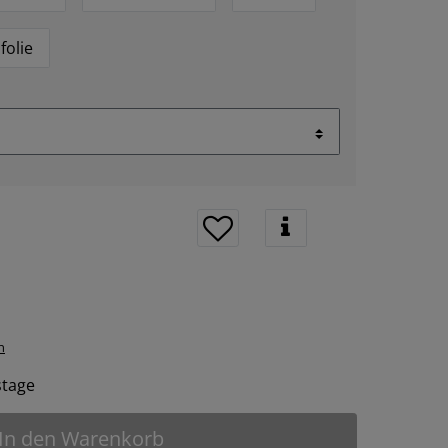
folie
n
tstage
In den Warenkorb