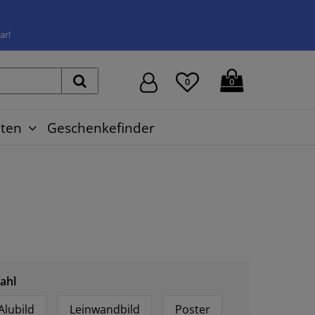
ar!
0
0
ten
Geschenkefinder
ahl
Alubild
Leinwandbild
Poster