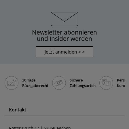
Newsletter abonnieren
und Insider werden
Jetzt anmelden > >
30 Tage
Sichere
Persön
Rückgaberecht
Zahlungsarten
Kunde
Kontakt
Rotter Bruch 17 | 52068 Aachen