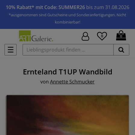
10% Rabatt* mit Code: SUMMER26
bis zum 31.08.2026
*ausgenommen sind Gutscheine und Sonderanfertigungen. Nicht
kombinierbar!
0
0
☰
Ernteland T1UP
Wandbild
von
Annette Schmucker