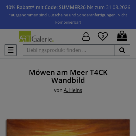
10% Rabatt* mit Code: SUMMER26
bis zum 31.08.2026
*ausgenommen sind Gutscheine und Sonderanfertigungen. Nicht
kombinierbar!
0
0
☰
Möwen am Meer T4CK
Wandbild
von
A. Heins