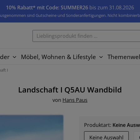
10% Rabatt* mit Code: SUMMER26
bis zum 31.08.2026
usgenommen sind Gutscheine und Sonderanfertigungen. Nicht kombinierb
der
Möbel, Wohnen & Lifestyle
Themenwel
aft I
Landschaft I Q5AU
Wandbild
von
Hans Paus
Produktart:
Keine Ausw
Keine Auswahl