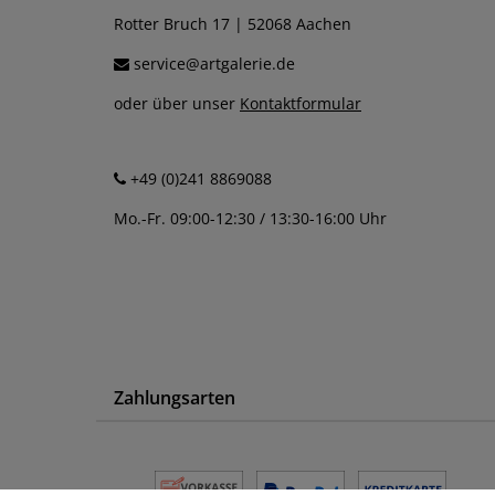
Rotter Bruch 17 | 52068 Aachen
service@artgalerie.de
oder über unser
Kontaktformular
+49 (0)241 8869088
Mo.-Fr. 09:00-12:30 / 13:30-16:00 Uhr
Zahlungsarten