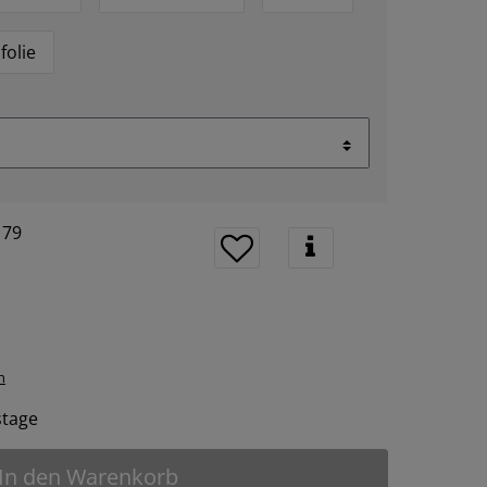
folie
179
n
tstage
In den Warenkorb