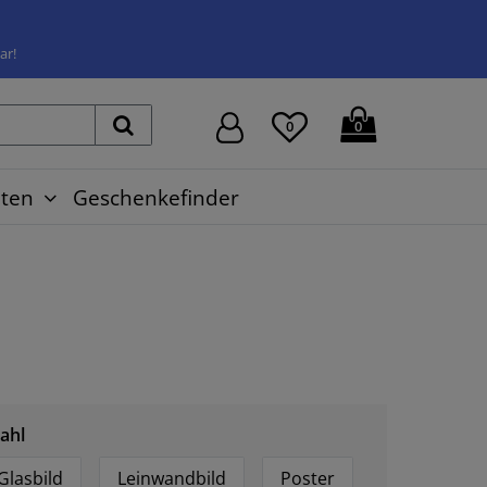
ar!
0
0
ten
Geschenkefinder
ahl
Glasbild
Leinwandbild
Poster