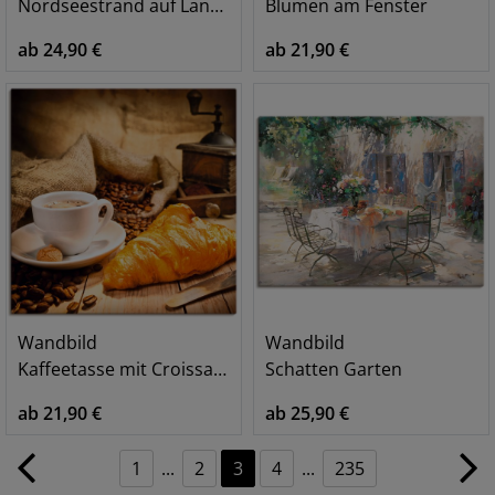
Nordseestrand auf Langeoog mit Möwen
Blumen am Fenster
ab 24,90 €
ab 21,90 €
Wandbild
Wandbild
Kaffeetasse mit Croissant
Schatten Garten
ab 21,90 €
ab 25,90 €
1
...
2
3
4
...
235