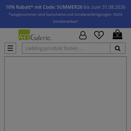
10% Rabatt* mit Code: SUMMER26
bis zum 31.08.2026
*ausgenommen sind Gutscheine und Sonderanfertigungen. Nicht
kombinierbar!
0
0
☰