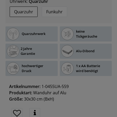
Uhrwerk:
Quarzuhr
Quarzuhr
Funkuhr
keine
Quarzuhrwerk
Tickgeräuche
2 Jahre
Alu-Dibond
Garantie
hochwertiger
1 x AA Batterie
Druck
wird benötigt
Artikelnummer:
1-0455UA-559
Produktart:
Wanduhr auf Alu
Größe:
30x30 cm
(BxH)