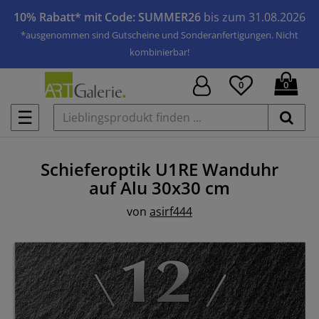
10% Rabatt* mit Code: SUMMER26
bis zum 31.08.2026
*ausgenommen sind Gutscheine und Sonderanfertigungen. Nicht
kombinierbar!
0
0
☰
Schieferoptik U1RE
Wanduhr
auf Alu
30x30 cm
von
asirf444