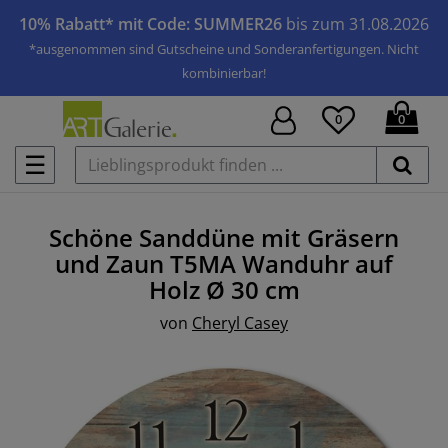
10% Rabatt* mit Code: SUMMER26
bis zum 31.08.2026
*ausgenommen sind Gutscheine und Sonderanfertigungen. Nicht
kombinierbar!
0
0
☰
Schöne Sanddüne mit Gräsern
und Zaun T5MA
Wanduhr auf
Holz
Ø 30 cm
von
Cheryl Casey