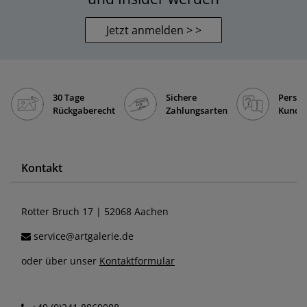
Newsletter abonnieren
und Insider werden
Jetzt anmelden > >
30 Tage
Sichere
Persön
Rückgaberecht
Zahlungsarten
Kunde
Kontakt
Rotter Bruch 17 | 52068 Aachen
service@artgalerie.de
oder über unser
Kontaktformular