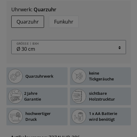
Uhrwerk:
Quarzuhr
Quarzuhr
Funkuhr
GRÖSSE | BXH
keine
Quarzuhrwerk
Tickgeräuche
2 Jahre
sichtbare
Garantie
Holzstrucktur
hochwertiger
1 x AA Batterie
Druck
wird benötigt