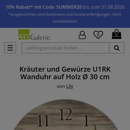
10% Rabatt* mit Code: SUMMER26
bis zum 31.08.2026
*ausgenommen sind Gutscheine und Sonderanfertigungen. Nicht
kombinierbar!
0
0
☰
Kräuter und Gewürze U1RK
Wanduhr auf Holz
Ø 30 cm
von
Lily