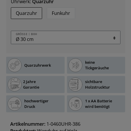
Uhrwerk:
Quarzuhr
Quarzuhr
Funkuhr
GRÖSSE | BXH
keine
Quarzuhrwerk
Tickgeräuche
2 Jahre
sichtbare
Garantie
Holzstrucktur
hochwertiger
1 x AA Batterie
Druck
wird benötigt
Artikelnummer:
1-0460UHR-386