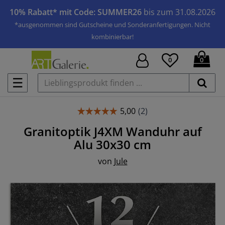
10% Rabatt* mit Code: SUMMER26
bis zum 31.08.2026
*ausgenommen sind Gutscheine und Sonderanfertigungen. Nicht
kombinierbar!
0
0
☰
Granitoptik J4XM
Wanduhr auf
Alu
30x30 cm
von
Jule