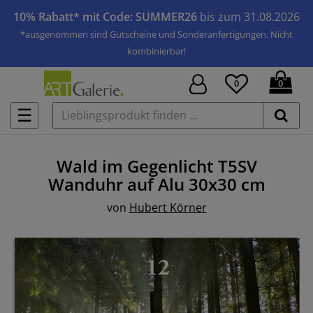
10% Rabatt* mit Code: SUMMER26
bis zum 31.08.2026
*ausgenommen sind Gutscheine und Sonderanfertigungen. Nicht
kombinierbar!
0
0
☰
Wald im Gegenlicht T5SV
Wanduhr auf Alu
30x30 cm
von
Hubert Körner