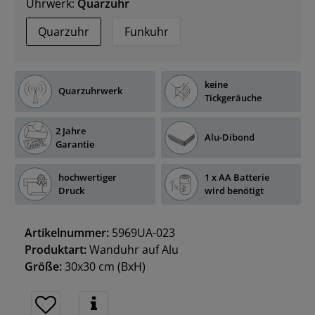
Uhrwerk:
Quarzuhr
Quarzuhr
Funkuhr
keine
Quarzuhrwerk
Tickgeräuche
2 Jahre
Alu-Dibond
Garantie
hochwertiger
1 x AA Batterie
Druck
wird benötigt
Artikelnummer:
5969UA-023
Produktart:
Wanduhr auf Alu
Größe:
30x30 cm
(BxH)