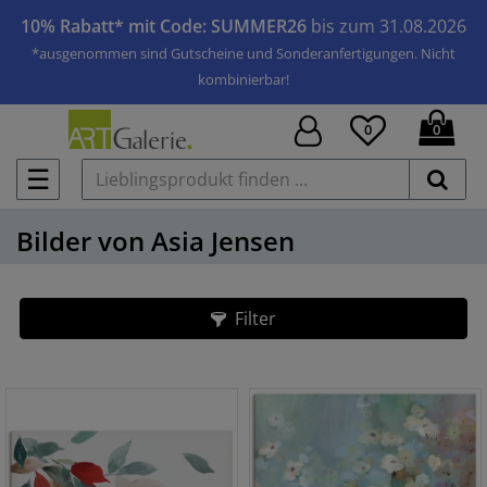
10% Rabatt* mit Code: SUMMER26
bis zum 31.08.2026
*ausgenommen sind Gutscheine und Sonderanfertigungen. Nicht
kombinierbar!
0
0
☰
Bilder von Asia Jensen
Filter