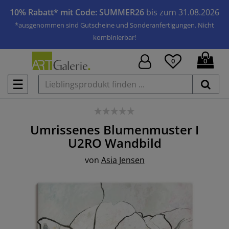
10% Rabatt* mit Code: SUMMER26
bis zum 31.08.2026
*ausgenommen sind Gutscheine und Sonderanfertigungen. Nicht
kombinierbar!
0
0
☰
Umrissenes Blumenmuster I
U2RO
Wandbild
von
Asia Jensen