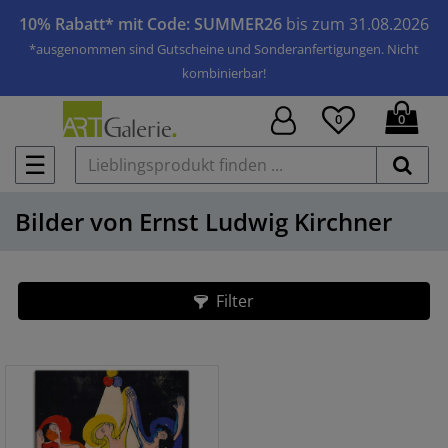
10% Rabatt* mit Code: SUMMER26
bis zum 31.08.2026
*ausgenommen sind Gutscheine und Sonderanfertigungen. Nicht
kombinierbar!
0
0
☰
Bilder von Ernst Ludwig Kirchner
Filter