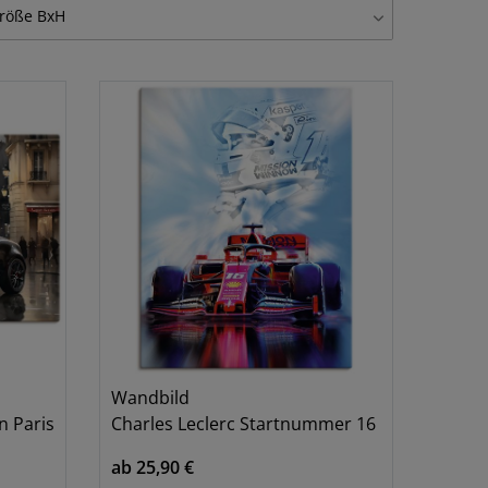
lubild
67
röße BxH
lasbild
21
0x30 cm
13
einwandbild
67
0x40 cm
4
oster
67
0x20 cm
32
andfolie, selbstklebend
67
0x40 cm
9
0x60 cm
4
0x20 cm
3
0x30 cm
5
0x60 cm
13
5x60 cm
9
0x70 cm
1
Wandbild
0x100 cm
4
n Paris
Charles Leclerc Startnummer 16
0x30 cm
3
ab 25,90 €
0x40 cm
32