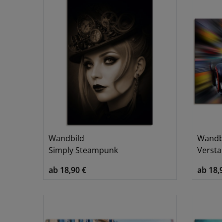
Wandbild
Wandb
Simply Steampunk
Verst
ab 18,90 €
ab 18,