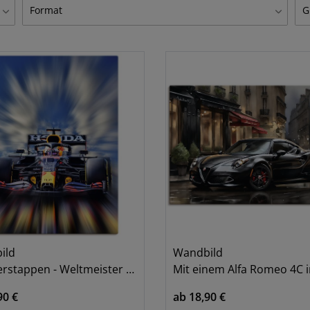
Auto
A
41
Format
G
Bär
G
3
1
Hochformat
2
27
Erotik
L
3
Querformat
2
49
Europa
P
1
3
Frau
W
6
3
Funsport
12
3
Italien
1
4
Klassische Fantasie
2
2
4
Küsten
1
4
Mann
2
4
Mode
1
5
Motorräder
6
ild
Wandbild
5
tappen - Weltmeister der Formel1
Mit einem Alfa Romeo 4C i
6
90 €
ab 18,90 €
6