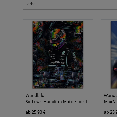
Essen, Trinken & Genuss
1
Farbe
Fahrzeuge
4
Fantasy & Sternzeichen
2
Blau
Bordeauxrot
Braun
Film & TV
1
Landschaften
2
Menschen
8
Bunt
Creme
Gelb
Romantik & Erotik
3
Sport
1
Tiere
7
Grün
Lila
Ocker
Orange
Pink/Rosa
Rot
Wandbild
Wandb
Sir Lewis Hamilton Motorsportlegende
Max Vers
ab 25,90 €
ab 25,
Schwarz
Schwarz/Weiß
Sepia