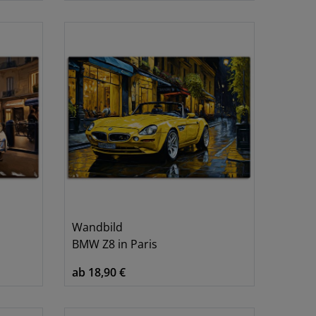
0x45 cm
5
0x80 cm
9
0x90 cm
13
0x100 cm
1
5x150 cm
4
0x60 cm
5
0x120 cm
13
0x60 cm
32
0x120 cm
3
0x130 cm
1
Wandbild
00x50 cm
3
BMW Z8 in Paris
20x80 cm
32
ab 18,90 €
20x90 cm
3
50x75 cm
3