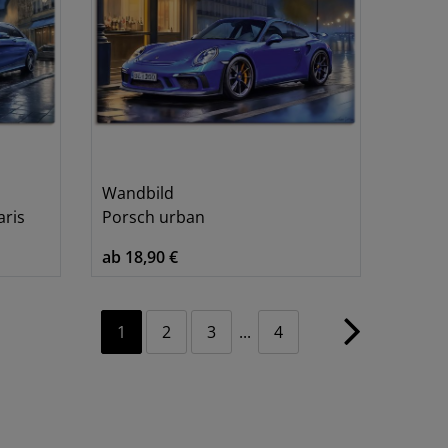
Wandbild
aris
Porsch urban
ab 18,90 €
1
2
3
...
4