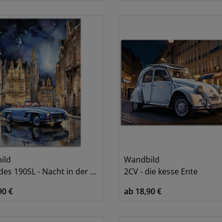
6
6
6
7
7
8
8
9
9
9
ild
Wandbild
1
s 190SL - Nacht in der Stadt
2CV - die kesse Ente
1
90 €
ab 18,90 €
1
1