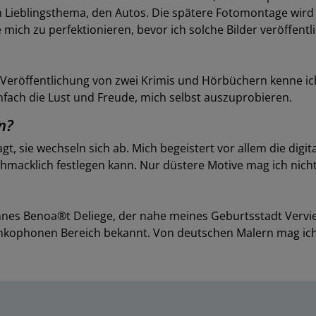
Lieblingsthema, den Autos. Die spätere Fotomontage wird i
 mich zu perfektionieren, bevor ich solche Bilder veröffentl
Veröffentlichung von zwei Krimis und Hörbüchern kenne ich
nfach die Lust und Freude, mich selbst auszuprobieren.
n?
gt, sie wechseln sich ab. Mich begeistert vor allem die digi
eschmacklich festlegen kann. Nur düstere Motive mag ich nic
nes Benoa®t Deliege, der nahe meines Geburtsstadt Verviers
frankophonen Bereich bekannt. Von deutschen Malern mag ic