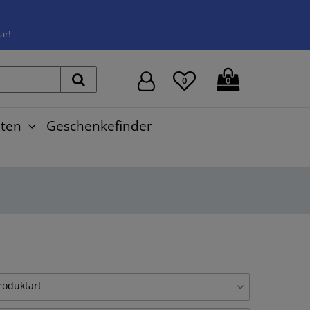
ar!
0
0
ten
Geschenkefinder
roduktart