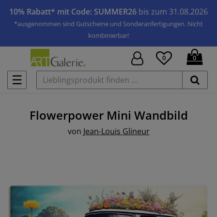
10% Rabatt* mit Code: SUMMER26
bis zum 31.08.2026
*ausgenommen sind Gutscheine und Sonderanfertigungen. Nicht
kombinierbar!
0
0
☰
Flowerpower Mini
Wandbild
von
Jean-Louis Glineur