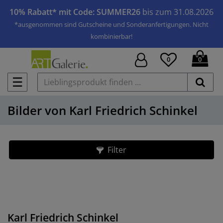
10% Rabatt* mit Code: SUMMER26
bis zum 31.08.2026
*ausgenommen sind Gutscheine und Sonderanfertigungen. Nicht
kombinierbar!
0
0
☰
Bilder von Karl Friedrich Schinkel
Filter
Karl Friedrich Schinkel