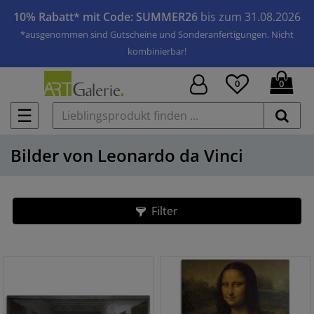
10% Rabatt* mit Code: SUMMER26
bis zum 31.08.2026
*ausgenommen sind Gutscheine und Sonderanfertigungen. Nicht
kombinierbar!
0
0
☰
Bilder von Leonardo da Vinci
Filter