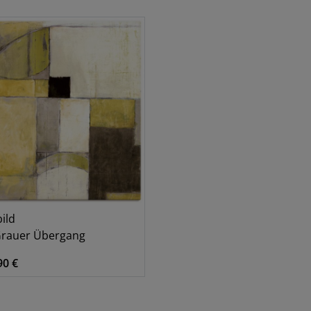
Muster
2
ild
Grauer Übergang
90 €