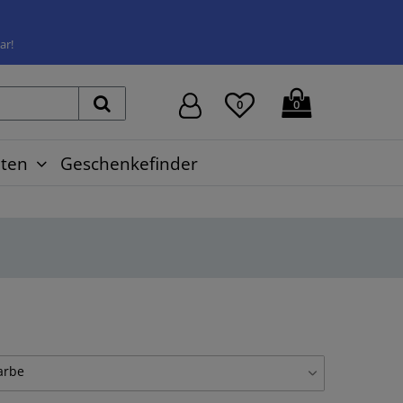
ar!
0
0
ten
Geschenkefinder
arbe