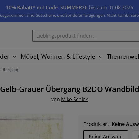
10% Rabatt* mit Code: SUMMER26
bis zum 31.08.2026
usgenommen sind Gutscheine und Sonderanfertigungen. Nicht kombinierb
der
Möbel, Wohnen & Lifestyle
Themenwel
r Übergang
Gelb-Grauer Übergang B2DO
Wandbil
von
Mike Schick
Produktart:
Keine Ausw
Keine Auswahl