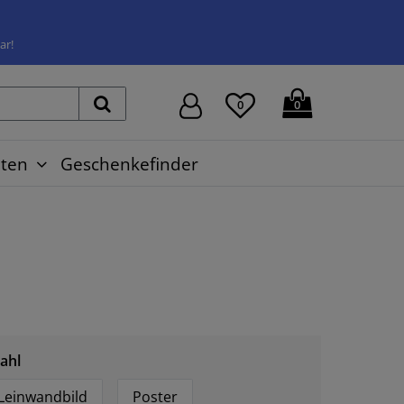
ar!
0
0
ten
Geschenkefinder
d
ahl
Leinwandbild
Poster