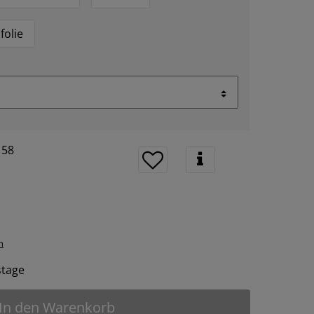
folie
158
n
tstage
In den Warenkorb