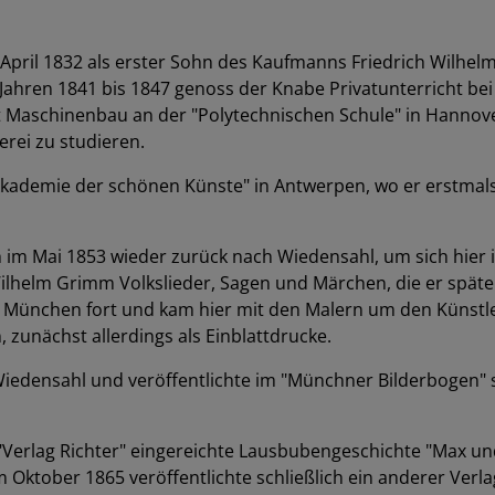
April 1832 als erster Sohn des Kaufmanns Friedrich Wilhel
ahren 1841 bis 1847 genoss der Knabe Privatunterricht bei
 Maschinenbau an der "Polytechnischen Schule" in Hannover
rei zu studieren.
Akademie der schönen Künste" in Antwerpen, wo er erstmals
m Mai 1853 wieder zurück nach Wiedensahl, um sich hier in
ilhelm Grimm Volkslieder, Sagen und Märchen, die er späte
 in München fort und kam hier mit den Malern um den Künstl
 zunächst allerdings als Einblattdrucke.
Wiedensahl und veröffentlichte im "Münchner Bilderbogen" 
 "Verlag Richter" eingereichte Lausbubengeschichte "Max un
m Oktober 1865 veröffentlichte schließlich ein anderer Ver