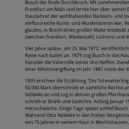
Busch der finale Durchbruch. Mit zunehmendem w
Frankfurt am Main und lernte hier über seinen B
Hauslehrer der wohlhabenden Bankiers- und Indu
einflussreiche Kunst- und Musikmäzenin war. Re
glaubte, in Busch einen großen Maler entdeckt 
zwischen Frankfurt, Wiedensahl, Lüthorst und W
Vier Jahre später, am 25. Mai 1872, veröffentli
Reise nach Italien an. 1879 zog Busch in das 
Künstler die Vaterrolle seiner drei Neffen. Dane
einer Nikotinvergiftung im Jahr 1881 reiste der 
1895 erschien die Erzählung "Der Schmetterling
50.000 Mark überschrieb er sämtliche Rechte a
Nöldeke an und zog in dessen großes Pfarrhaus
schrieb er Briefe und Gedichte. Anfang Januar 
Herzschwäche. Einige Tage später schlief Busc
Während Otto Nöldeke in den frühen Morgenstun
von 75 Jahren in seinem Haus in Mechtshausen,