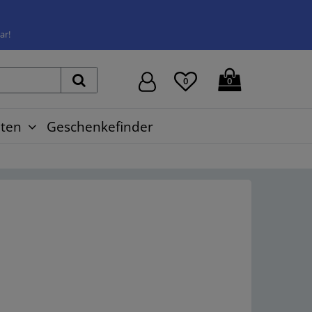
ar!
0
0
ten
Geschenkefinder