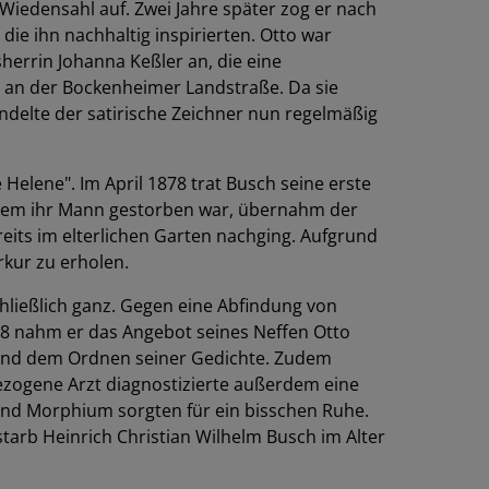
Wiedensahl auf. Zwei Jahre später zog er nach
ie ihn nachhaltig inspirierten. Otto war
herrin Johanna Keßler an, die eine
la an der Bockenheimer Landstraße. Da sie
ndelte der satirische Zeichner nun regelmäßig
Helene". Im April 1878 trat Busch seine erste
hdem ihr Mann gestorben war, übernahm der
ereits im elterlichen Garten nachging. Aufgrund
rkur zu erholen.
hließlich ganz. Gegen eine Abfindung von
98 nahm er das Angebot seines Neffen Otto
n und dem Ordnen seiner Gedichte. Zudem
gezogene Arzt diagnostizierte außerdem eine
und Morphium sorgten für ein bisschen Ruhe.
arb Heinrich Christian Wilhelm Busch im Alter