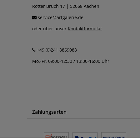
Rotter Bruch 17 | 52068 Aachen
service@artgalerie.de
oder über unser
Kontaktformular
+49 (0)241 8869088
Mo.-Fr. 09:00-12:30 / 13:30-16:00 Uhr
Zahlungsarten