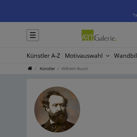
*a
☰
Künstler A-Z
Motivauswahl
Wandbil
Künstler
Wilhelm Busch