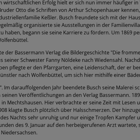
irtschaftlichen Erfolg hielt er sich nun immer häufiger in 
ruder Otto die Schriften von Arthur Schopenhauer kennen, d
striellenfamilie Keßler. Busch freundete sich mit der Haus
gelmäßig organisierte sie Ausstellungen in der Familienvil
zu haben, begann sie seine Karriere zu fördern. Um 1869 pe
olfenbüttel.
chte der Bassermann Verlag die Bildergeschichte "Die fromme 
Haus seiner Schwester Fanny Nöldeke nach Wiedensahl. Nac
ben pflegte er den Pfarrgarten, eine Leidenschaft, der er b
Künstler nach Wolfenbüttel, um sich hier mithilfe einer Bäde
". Im darauffolgenden Jahr beendete Busch seine Malerei sc
n seinen Veröffentlichungen an den Verlag Bassermann. 18
 in Mechtshausen. Hier verbrachte er seine Zeit mit Lese
1908 klagte Busch plötzlich über Halsschmerzen. Der hinzu
h des Nachts sehr unruhig und nur einige Tropfen Kampfer 
den des 9. Januar auf den herbeigerufenen Arzt wartete, st
 Niedersachsen.