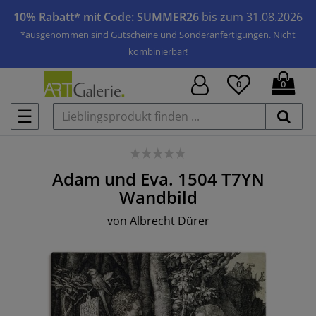
10% Rabatt* mit Code: SUMMER26
bis zum 31.08.2026
*ausgenommen sind Gutscheine und Sonderanfertigungen. Nicht
kombinierbar!
0
0
☰
Adam und Eva. 1504 T7YN
Wandbild
von
Albrecht Dürer